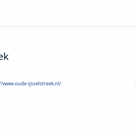
ek
//www.oude-ijsselstreek.nl/