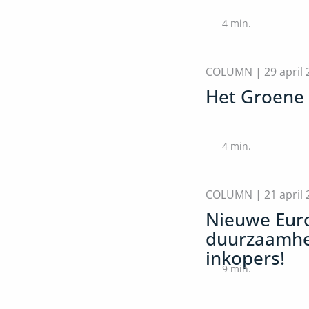
4
min.
COLUMN |
29 april
Het Groene
4
min.
COLUMN |
21 april
Nieuwe Euro
duurzaamhei
inkopers!
9
min.