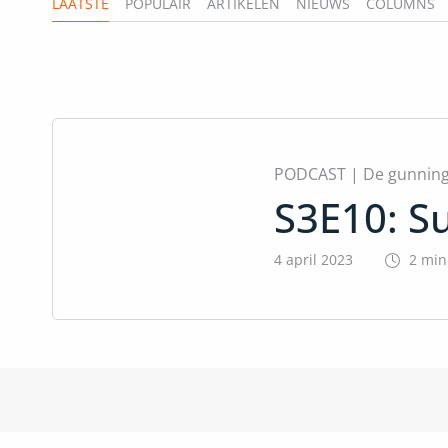
LAATSTE
POPULAIR
ARTIKELEN
NIEUWS
COLUMNS
PODCAST
|
De gunning
S3E10: S
4 april 2023
2
min