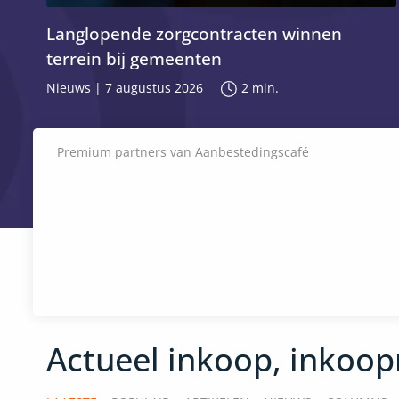
Langlopende zorgcontracten winnen
terrein bij gemeenten
Nieuws
|
7 augustus 2026
2
min.
Premium partners van
Aanbestedingscafé
Actueel inkoop, inkoo