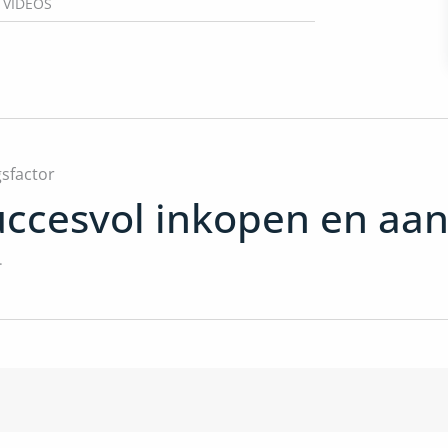
VIDEOS
sfactor
uccesvol inkopen en aa
.