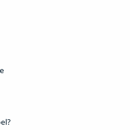
re
el?