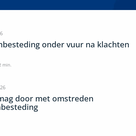
26
nbesteding onder vuur na klachten
2
min.
026
mag door met omstreden
nbesteding