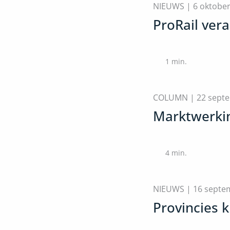
NIEUWS |
6 oktobe
ProRail ver
1
min.
COLUMN |
22 sept
Marktwerkin
4
min.
NIEUWS |
16 septe
Provincies k